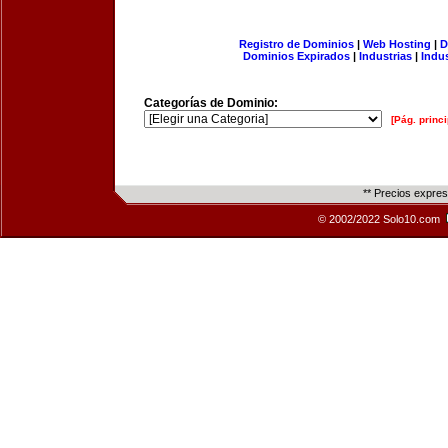
Registro de Dominios
|
Web Hosting
|
D
Dominios Expirados
|
Industrias
|
Indu
Categorías de Dominio:
[Pág. princi
** Precios expre
© 2002/2022 Solo10.com