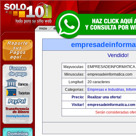
empresadeinforma
Vendido!
Mayusculas:
EMPRESADEINFORMATICA
Minusculas:
empresadeinformatica.com
Longitud:
20 caracteres
Categorias:
Empresas e Industrias
,
Infor
Precio:
Realizar una oferta!
Visitar!
empresadeinformatica.com
Serán consideradas ofer