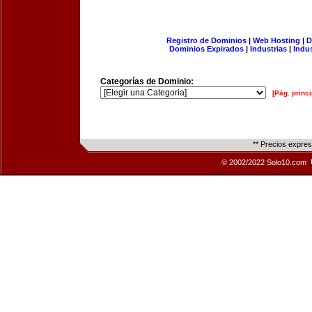
Registro de Dominios
|
Web Hosting
|
D
Dominios Expirados
|
Industrias
|
Indu
Categorías de Dominio:
[Pág. princi
** Precios expre
© 2002/2022 Solo10.com