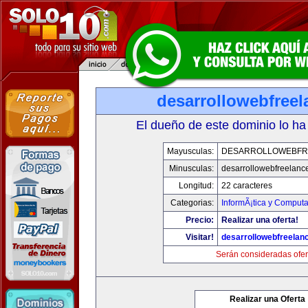
desarrollowebfree
El dueño de este dominio lo ha
Mayusculas:
DESARROLLOWEBFR
Minusculas:
desarrollowebfreelanc
Longitud:
22 caracteres
Categorias:
InformÃ¡tica y Computa
Precio:
Realizar una oferta!
Visitar!
desarrollowebfreelan
Serán consideradas ofer
Realizar una Oferta