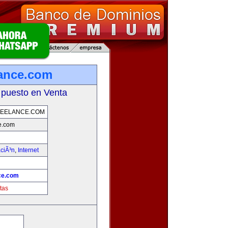
lance.com
 puesto en Venta
EELANCE.COM
e.com
ciÃ³n
,
Internet
ce.com
tas