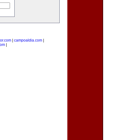
ior.com
|
campoaldia.com
|
com
|