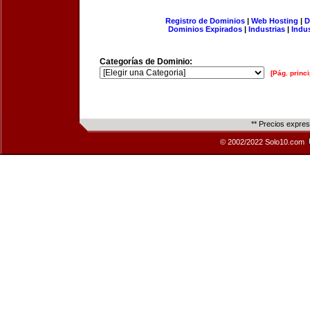
Registro de Dominios
|
Web Hosting
|
D
Dominios Expirados
|
Industrias
|
Indu
Categorías de Dominio:
[Pág. princi
** Precios expre
© 2002/2022 Solo10.com