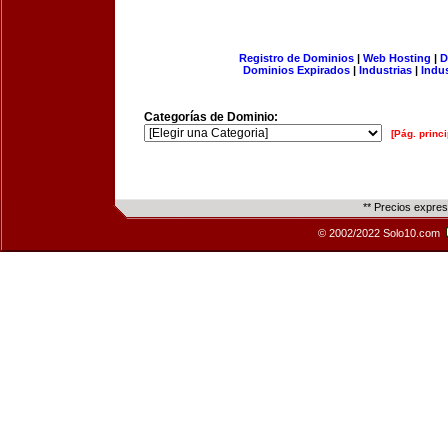
Registro de Dominios
|
Web Hosting
|
D
Dominios Expirados
|
Industrias
|
Indu
Categorías de Dominio:
[Pág. princi
** Precios expre
© 2002/2022 Solo10.com