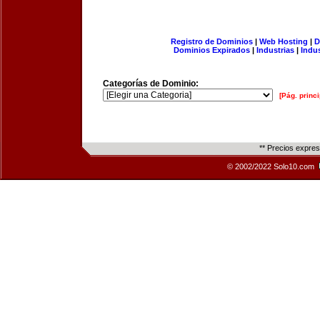
Registro de Dominios
|
Web Hosting
|
D
Dominios Expirados
|
Industrias
|
Indu
Categorías de Dominio:
[Pág. princi
** Precios expre
© 2002/2022 Solo10.com