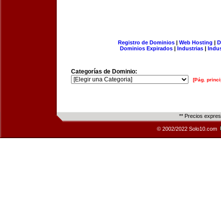
Registro de Dominios
|
Web Hosting
|
D
Dominios Expirados
|
Industrias
|
Indu
Categorías de Dominio:
[Pág. princi
** Precios expre
© 2002/2022 Solo10.com