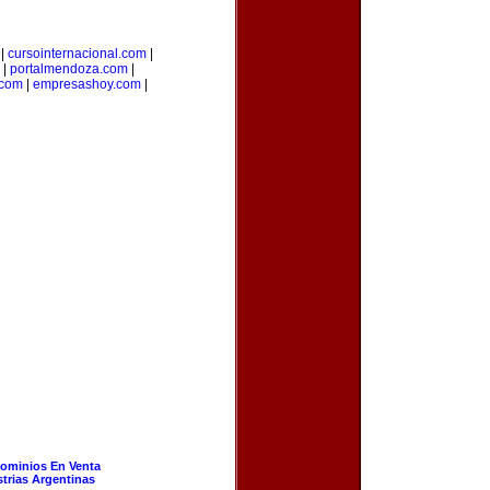
|
cursointernacional.com
|
|
portalmendoza.com
|
.com
|
empresashoy.com
|
ominios En Venta
strias Argentinas