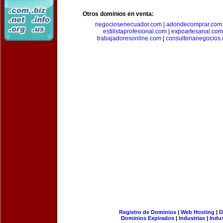
Otros dominios en venta:
negociosenecuador.com
|
adondecomprar.com
estilistaprofesional.com
|
expoartesanal.com
trabajadoresonline.com
|
consultorianegocios
Registro de Dominios
|
Web Hosting
|
D
Dominios Expirados
|
Industrias
|
Indu