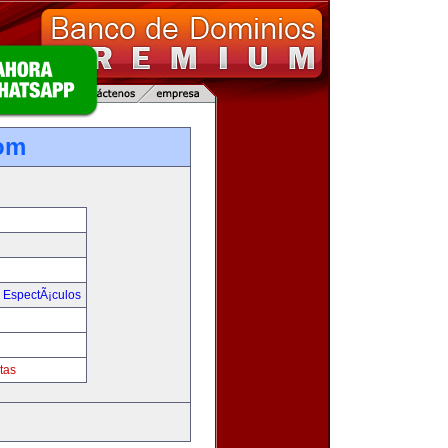
om
y EspectÃ¡culos
tas