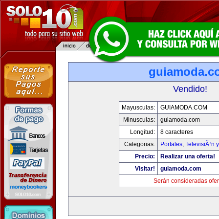
guiamoda.c
Vendido!
Mayusculas:
GUIAMODA.COM
Minusculas:
guiamoda.com
Longitud:
8 caracteres
Categorias:
Portales
,
TelevisiÃ³n 
Precio:
Realizar una oferta!
Visitar!
guiamoda.com
Serán consideradas ofer