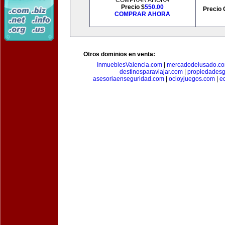
COMPRAR AHORA
Precio $
550.00
Precio 
COMPRAR AHORA
Otros dominios en venta:
InmueblesValencia.com
|
mercadodelusado.c
destinosparaviajar.com
|
propiedadesg
asesoriaenseguridad.com
|
ocioyjuegos.com
|
e