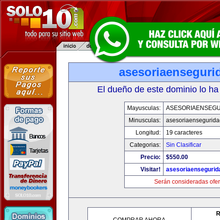
asesoriaenseguri
El dueño de este dominio lo ha
Mayusculas:
ASESORIAENSEG
Minusculas:
asesoriaensegurid
Longitud:
19 caracteres
Categorias:
Sin Clasificar
Precio:
$550.00
Visitar!
asesoriaenseguri
Serán consideradas ofer
R