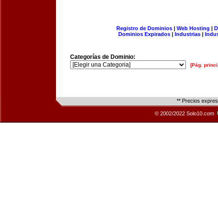
Registro de Dominios
|
Web Hosting
|
D
Dominios Expirados
|
Industrias
|
Indu
Categorías de Dominio:
[Pág. princi
** Precios expre
© 2002/2022 Solo10.com