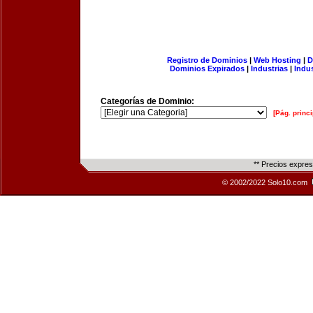
Registro de Dominios
|
Web Hosting
|
D
Dominios Expirados
|
Industrias
|
Indu
Categorías de Dominio:
[Pág. princi
** Precios expre
© 2002/2022 Solo10.com