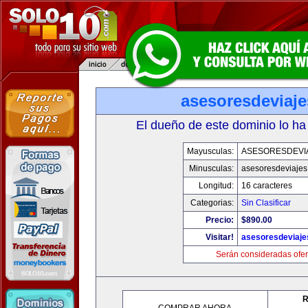
asesoresdeviaj
El dueño de este dominio lo ha
Mayusculas:
ASESORESDEVI
Minusculas:
asesoresdeviaje
Longitud:
16 caracteres
Categorias:
Sin Clasificar
Precio:
$890.00
Visitar!
asesoresdeviaj
Serán consideradas ofer
R