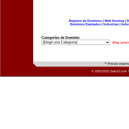
Registro de Dominios
|
Web Hosting
|
D
Dominios Expirados
|
Industrias
|
Indu
Categorías de Dominio:
[Pág. princi
** Precios expre
© 2002/2022 Solo10.com