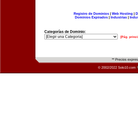
Registro de Dominios
|
Web Hosting
|
D
Dominios Expirados
|
Industrias
|
Indu
Categorías de Dominio:
[Pág. princi
** Precios expre
© 2002/2022 Solo10.com