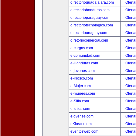
directorioguadalajara.com
Oferta
directoriohonduras.com
Oferta
directorioparaguay.com
Oferta
directoriotecnologico.com
Oferta
directoriouruguay.com
Oferta
diretoriocomercial.com
Oferta
e-cargas.com
Oferta
e-comunidad.com
Oferta
e-Honduras.com
Oferta
e-jovenes.com
Oferta
e-Kiosco.com
Oferta
e-Mujer.com
Oferta
e-mujeres.com
Oferta
e-Sitio.com
Oferta
e-sitios.com
Oferta
ejovenes.com
Oferta
eKiosco.com
Oferta
eventosweb.com
Oferta