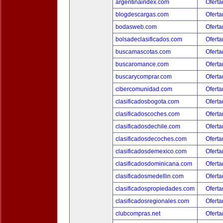
argentinaindex.com
Oferta
blogdescargas.com
Oferta
bodasweb.com
Oferta
bolsadeclasificados.com
Oferta
buscamascotas.com
Oferta
buscaromance.com
Oferta
buscarycomprar.com
Oferta
cibercomunidad.com
Oferta
clasificadosbogota.com
Oferta
clasificadoscoches.com
Oferta
clasificadosdechile.com
Oferta
clasificadosdecoches.com
Oferta
clasificadosdemexico.com
Oferta
clasificadosdominicana.com
Oferta
clasificadosmedellin.com
Oferta
clasificadospropiedades.com
Oferta
clasificadosregionales.com
Oferta
clubcompras.net
Oferta