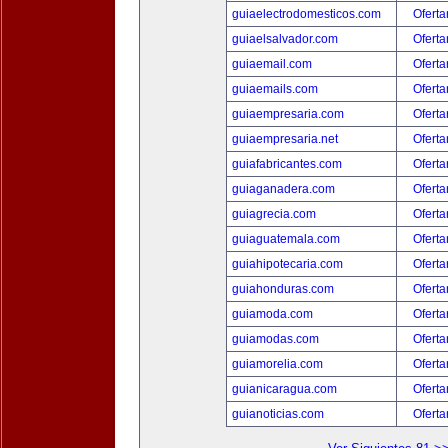
guiaelectrodomesticos.com
Oferta
guiaelsalvador.com
Oferta
guiaemail.com
Oferta
guiaemails.com
Oferta
guiaempresaria.com
Oferta
guiaempresaria.net
Oferta
guiafabricantes.com
Oferta
guiaganadera.com
Oferta
guiagrecia.com
Oferta
guiaguatemala.com
Oferta
guiahipotecaria.com
Oferta
guiahonduras.com
Oferta
guiamoda.com
Oferta
guiamodas.com
Oferta
guiamorelia.com
Oferta
guianicaragua.com
Oferta
guianoticias.com
Oferta